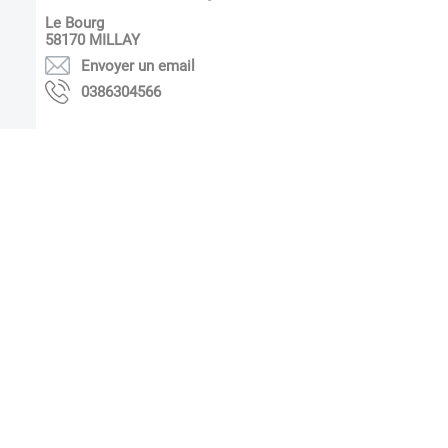
Le Bourg
58170
MILLAY
Envoyer un email
6654036830
S'inscrire à notre newsletter
Lettre d'information par défaut
ok