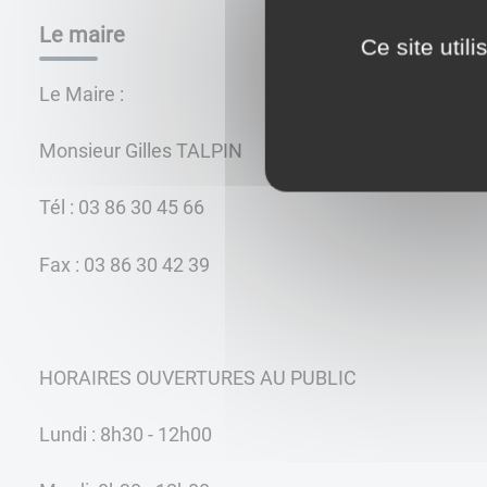
Le maire
Ce site util
Le Maire :
Monsieur Gilles TALPIN
Tél : 03 86 30 45 66
Fax : 03 86 30 42 39
HORAIRES OUVERTURES AU PUBLIC
Lundi : 8h30 - 12h00